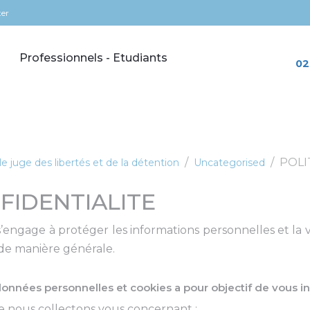
ter
Professionnels - Etudiants
02
POLI
e juge des libertés et de la détention
Uncategorised
FIDENTIALITE
ngage à protéger les informations personnelles et la vie
 de manière générale.
données personnelles et cookies a pour objectif de vous i
e nous collectons vous concernant ;