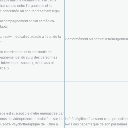
les prestations définies dans le cadre
trat conclu entre l’organisme et la
e concernée ou son représentant légal
n accompagnement social et médico-
adapté
un suivi médicalisé adapté à l’état de la
Conformément au contrat d’hébergemen
ne
 la coordination et la continuité de
pagnement et du suivi des personnes
s intervenants sociaux, médicaux et
icaux
age est susceptible d’être enregistrée par
ras de vidéoprotection installées sur les
Intérêt légitime à assurer cette protection 
 Centre Psychothérapique de l’Orne à
à-vis des patients que de son personnel