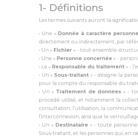
1- Définitions
Les termes suivants auront la significatio
• Une «
Donnée à caractère personne
directement ou indirectement, par référ
• Un «
Fichier
» - tout ensemble structur
• Une «
Personne concernée
» - person
• Le «
Responsable du traitement
» - l
• Un «
Sous-traitant
» - désigne la pers
pour le compte du responsable du trait
• Un «
Traitement de données
» - to
procédé utilisé, et notamment la collecte,
consultation, l’utilisation, la communic
l’interconnexion, ainsi que le verrouillag
• Un «
Destinataire
» - toute personne
Sous-traitant, et les personnes qui, en ra