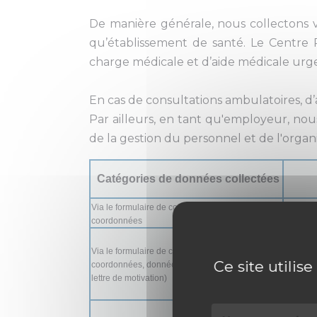
De manière générale, nous collectons v
qu’établissement de santé. Le Centre 
charge médicale et d’aide médicale urg
En cas de consultations ambulatoires, d’
Par ailleurs, en tant qu'employeur, nou
de la gestion du personnel et de l'organi
Catégories de données collectées
Via le formulaire de contact : identité et
Gestion 
coordonnées
de conta
Via le formulaire de candidature : identité,
Ce site utilis
coordonnées, données professionnelles (CV,
Recherch
lettre de motivation)
permett
Présélec