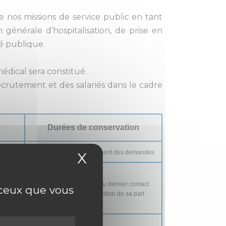
 nos missions de service public en tant
énérale d’hospitalisation, de prise en
é publique.
édical sera constitué.
ecrutement et des salariés dans le cadre
Durées de conservation
Durée nécessaire au traitement des demandes
X
Masquer le bandea
Maximum 2 ans à compter du dernier contact
r ceux que vous
avec le candidat, sauf opposition de sa part