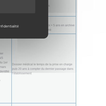
CV conservé maximum 2 ans
ctuelles)
Temps de la période d’emploi + 5 ans en archive
fidentialité
à compter du départ du salarié
ier
INS
 du 1er
Dossier médical le temps de la prise en charge
 mars
puis 20 ans à compter du dernier passage dans
dentifié
l’établissement
e