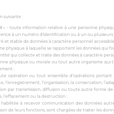
n suivante :
l
» - toute information relative à une personne physique
ence à un numéro d'identification ou à un ou plusieurs é
é et stable de données à caractère personnel accessibles
ne physique à laquelle se rapportent les données qui fon
’entité qui collecte et traite des données à caractère pers
onne physique ou morale ou tout autre organisme qui t
ement ;
ute opération ou tout ensemble d’opérations portant s
 l’enregistrement, l’organisation, la conservation, l’adap
ation par transmission, diffusion ou toute autre forme d
e, l’effacement ou la destruction ;
 habilitée à recevoir communication des données autre
ison de leurs fonctions, sont chargées de traiter les donn