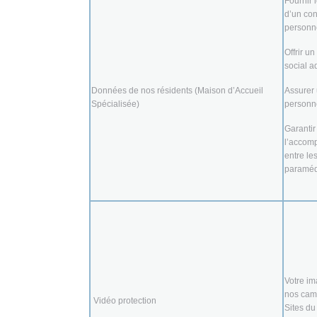
Fournir 
d’un con
personn
Offrir u
social 
Données de nos résidents (Maison d’Accueil
Assurer 
Spécialisée)
person
Garantir
l’accom
entre le
paraméd
Votre im
nos camé
Vidéo protection
Sites du