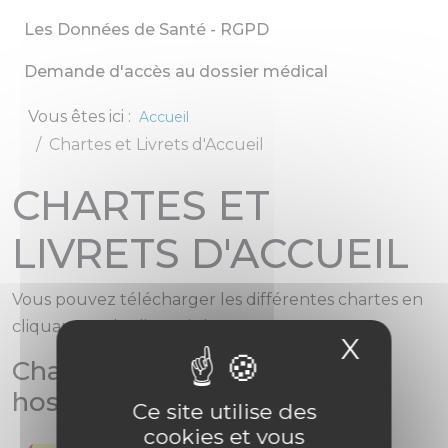
Les Données de Santé - RGPD
Demande d'accès au dossier médical
Vous êtes ici :
Accueil
Chartes et Livrets d'Accueil
CHARTES ET
LIVRETS D'ACCUEIL
Vous pouvez télécharger les différentes chartes en
cliquant sur les liens ci-dessous :
X
Masqu
Charte de la personne
hospitalisée :
Ce site utilise des
cookies et vous