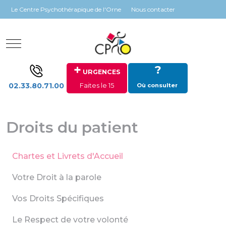
Panneau de gestion des cookies
Le Centre Psychothérapique de l'Orne
Nous contacter
Mobile Menu Toggle
+
?
URGENCES
02.33.80.71.00
Faites le 15
Où consulter
Droits du patient
Chartes et Livrets d'Accueil
Votre Droit à la parole
Vos Droits Spécifiques
Le Respect de votre volonté