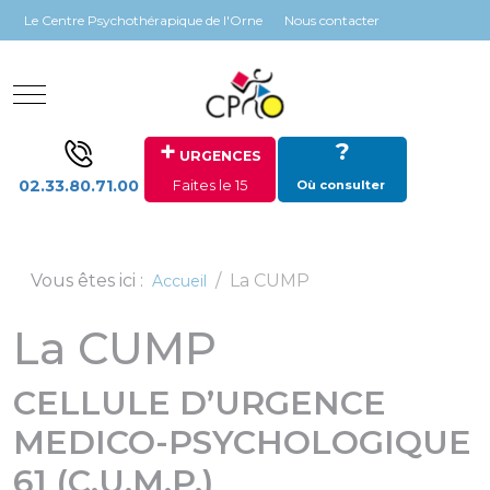
Panneau de gestion des cookies
Le Centre Psychothérapique de l'Orne
Nous contacter
Mobile Menu Toggle
+
?
URGENCES
02.33.80.71.00
Faites le 15
Où consulter
Vous êtes ici :
La CUMP
Accueil
La CUMP
CELLULE D’URGENCE
MEDICO-PSYCHOLOGIQUE
61 (C.U.M.P.)