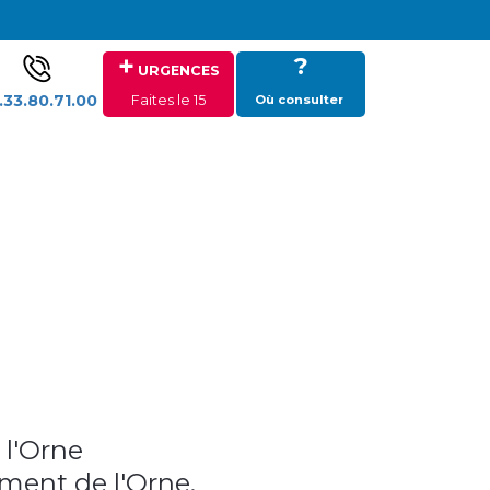
+
?
URGENCES
.33.80.71.00
Faites le 15
Où consulter
 l'Orne
ment de l'Orne.