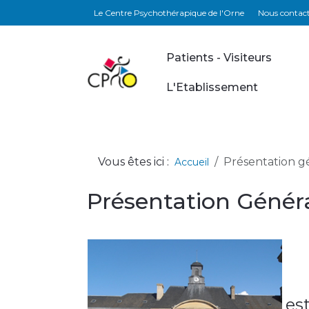
Le Centre Psychothérapique de l'Orne
Nous contac
Patients - Visiteurs
L'Etablissement
Vous êtes ici :
Présentation g
Accueil
Présentation Général
es