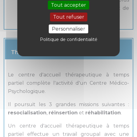
Tout accepter
adaptée conformément à son projet de
soins et son parcours de vie.
Tout refuser
Personnaliser
Politique de confidentialité
Le CATTP (Centre d’Accueil
Thérapeutique à Temps Partiel )
Le centre d'accueil thérapeutique à temps
partiel complète l'activité d'un Centre Médico-
Psychologique.
Il poursuit les 3 grandes missions suivantes :
resocialisation
,
réinsertion
et
réhabilitation
.
Un centre d'accueil thérapeutique à temps
partiel effectue un travail groupal avec une