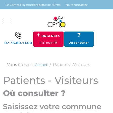
Panneau de gestion des cookies
Le Centre Psychothérapique de l'Orne
Nous contacter
Mobile Menu Toggle
+
?
URGENCES
02.33.80.71.00
Faites le 15
Où consulter
Vous êtes ici :
Patients - Visiteurs
Accueil
Patients - Visiteurs
Où consulter ?
Saisissez votre commune