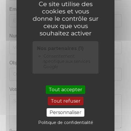
Ce site utilise des
Email
*
cookies et vous
donne le contrôle sur
ceux que vous
souhaitez activer
Numéro de téléphone
Nos partenaires (1)
Consentement
spécifique aux services
Objet
*
Google
Tout accepter
Votre message
*
Tout refuser
Personnaliser
Politique de confidentialité
Pour une demande de rendez-vous, il est recommandé