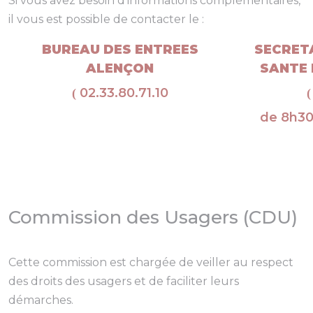
Si vous avez besoin d’informations complémentaires,
il vous est possible de contacter le :
BUREAU DES ENTREES
SECRETA
ALENÇON
SANTE 
02.33.80.71.10
(
(
de 8h30
Commission des Usagers (CDU)
Cette commission est chargée de veiller au respect
des droits des usagers et de faciliter leurs
démarches.