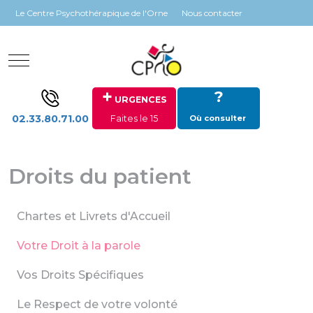
Panneau de gestion des cookies
Le Centre Psychothérapique de l'Orne
Nous contacter
Mobile Menu Toggle
+
?
URGENCES
02.33.80.71.00
Faites le 15
Où consulter
Droits du patient
Chartes et Livrets d'Accueil
Votre Droit à la parole
Vos Droits Spécifiques
Le Respect de votre volonté