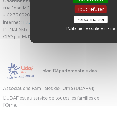
Coordonnées de l’UNAFAM 61 :
Siège de l'Orne, 1
rue Jean MOULIN 61440 MESSEI
Tout refuser
(
02.33.66.20.88 - courriel :
– site
(
61@unafam.org
Personnaliser
internet :
http://www.unafam.org)
Politique de confidentialité
L'UNAFAM est représentée au sein d’instances du
CPO par
M. Didier BABONNEAU.
Union Départementale des
Associations Familiales de l’Orne (UDAF 61)
L'UDAF est au service de toutes les familles de
l'Orne.