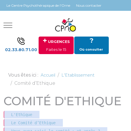
Panneau de gestion des cookies
Le Centre Psychothérapique de l'Orne
Nous contacter
Mobile Menu Toggle
+
?
URGENCES
02.33.80.71.00
Faites le 15
Où consulter
Vous êtes ici :
Accueil
L'Etablissement
Comité d’Ethique
COMITÉ D'ETHIQUE
L'Ethique
Le Comité d’Ethique